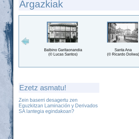
Argazkiak
Balbino Garitaonandia
Santa Ana
(© Lucas Santos)
(© Ricardo Doliwa
Ezetz asmatu!
Zein baserri desagertu zen
Eguzkitzan Laminación y Derivados
SA lantegia egindakoan?