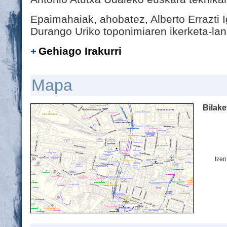
Epaimahaiak, ahobatez, Alberto Errazti Ig
Durango Uriko toponimiaren ikerketa-lan
Gehiago Irakurri
Mapa
Bilake
Izen