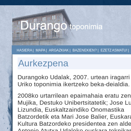
HASIERA
|
MAPA
|
ARGAZKIAK
|
BAZENEKIEN?
|
EZETZ ASMATU!
|
Aurkezpena
Durangoko Udalak, 2007. urtean iragarri
Uriko toponimia ikertzeko beka-deialdia.
2008ko urtarrilean epaimahaia eratu ze
Mujika, Destuko Unibertsitatetik; Jose L
Lizundia, Euskaltzaindiko Onomastika
Batzordetik eta Mari Jose Balier, Euskar
Kultura Batzordeko presidentea zen aldet
Antonio Atutxa Udaleko euskara teknikari